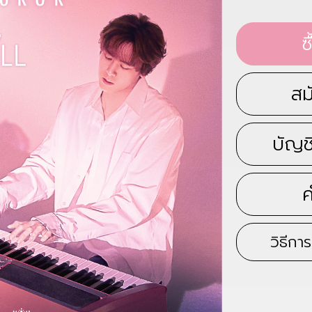
ซื
สมั
บัญช
ค
วิธีก