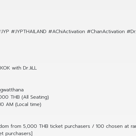
P #JYPTHAILAND #AChiActivation #ChanActivation #DrJ
K with Dr.JiLL
ngwatthana
000 THB (All Seating)
10 AM (Local time)
ndom from 5,000 THB ticket purchasers / 100 chosen at r
t purchasers]