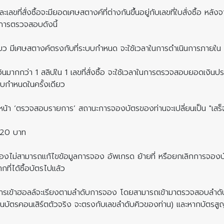
ี่สั่งซื้อจะมียอดเศษสตางค์ที่ต่างกันขึ้นอยู่กับเลขที่ใบสั่งซื้อ หลังจาก
การตรวจสอบดังนี้
้งเดียว มีเศษสตางค์ตรงกับที่ระบบกำหนด จะใช้เวลาในการดำเนินการภายใ
อนเงินมากกว่า 1 สลิปใน 1 เลขที่สั่งซื้อ จะใช้เวลาในการตรวจสอบยอดเง
บบกำหนดในครั้งเดียว
า ‘ตรวจสอบรายการ’ สถานะการจองบัตรของท่านจะเปลี่ยนเป็น "เสร็จสิ
ะ 20 บาท
ู้จองไม่สามารถแก้ไขข้อมูลการจอง อัพเกรด ย้ายที่ หรือยกเลิกการจอ
ี่ได้ซื้อบัตรไปแล้ว
ดับการเข้าฮอลล์จะเรียงตามลำดับการจอง โดยสามารถเข้ามาตรวจสอบลำ
บนบัตรคอนเสิร์ตตัวจริง จะตรงกับเลขลำดับคิวของท่าน) และหากบัตรสูญ