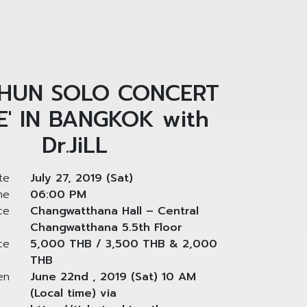
HUN SOLO CONCERT
E' IN BANGKOK with
Dr.JiLL
te
July 27, 2019 (Sat)
me
06:00 PM
ce
Changwatthana Hall – Central
Changwatthana 5.5th Floor
ce
5,000 THB / 3,500 THB & 2,000
THB
en
June 22nd , 2019 (Sat) 10 AM
(Local time) via