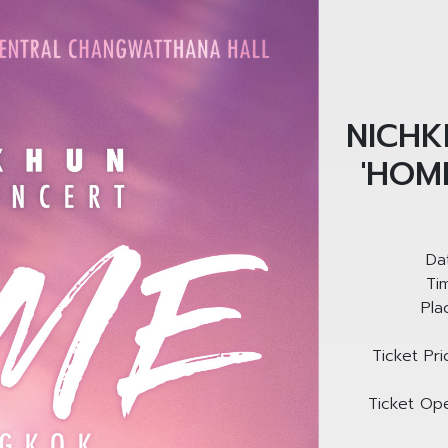
NICHK
'HOM
Da
Ti
Pla
Ticket Pri
Ticket Op