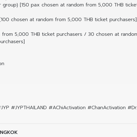
r group) [150 pax chosen at random from 5,000 THB tick
 [100 chosen at random from 5,000 THB ticket purchasers]
m from 5,000 THB ticket purchasers / 30 chosen at random
urchasers]
on
P #JYPTHAILAND #AChiActivation #ChanActivation #DrJ
ANGKOK